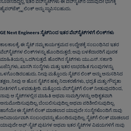
ಸೂಚಿಸದಿದ್ದಲ್ಲಿ, ಇತರ ವೆಬ್‌ಸೈಟ್‌ಗಳು ಈ ವೆಬ್‌ಸೈಟ್‌ನ ಯಾವುದೇ ಭಾಗಕ್ಕೆ
ಹೈಪರ್‌ಟೆಕ್ಸ್ಟ್ ಲಿಂಕ್ ಅನ್ನು ಸ್ಥಾಪಿಸಬಹುದು.
GE Next Engineers
ಸೈಟ್‌ನಿಂದ ಇತರ ವೆಬ್‌ಸೈಟ್‌ಗಳಿಗೆ ಲಿಂಕ್‌ಗಳು
ಕಾಲಕಾಲಕ್ಕೆ, ಈ ಸೈಟ್ ನಮ್ಮ ಕಾರ್ಯಕ್ರಮದ ಉದ್ದೇಶಕ್ಕೆ ಸಂಬಂಧಿಸಿದ ಇತರ
ವೆಬ್‌ಸೈಟ್‌ಗಳ ಲಿಂಕ್‌ಗಳನ್ನು ಹೊಂದಿರುತ್ತದೆ; ಅವು ಬಳಕೆದಾರರಿಗೆ ಪೂರಕ
ಮಾಹಿತಿಯನ್ನು ಒದಗಿಸುತ್ತವೆ. ಹೊರಗಿನ ಸೈಟ್‌ಗಳು ಯು.ಎಸ್. ಸರ್ಕಾರಿ
ಏಜೆನ್ಸಿಗಳು, ಖಾಸಗಿ ಸಂಸ್ಥೆಗಳು ಮತ್ತು ಇತರ ಲಾಭರಹಿತ ಗುಂಪುಗಳನ್ನು
ಒಳಗೊಂಡಿರಬಹುದು. ನೀವು ಮತ್ತೊಂದು ಸೈಟ್‌ನ ಲಿಂಕ್ ಅನ್ನು ಅನುಸರಿಸಿದ
ತಕ್ಷಣ, ನೀವು ಆ ಹೊಸ ಸೈಟ್‌ನ ಹಕ್ಕು ನಿರಾಕರಣೆಗಳು, ಭದ್ರತೆ ಮತ್ತು ಗೌಪ್ಯತಾ
ನೀತಿಗಳಿಗೆ ಒಳಪಡುತ್ತೀರಿ. ಮತ್ತೊಂದು ವೆಬ್‌ಸೈಟ್‌ಗೆ ಲಿಂಕ್ ನೀಡುವುದರಿಂದ,
ನಾವು ಆ ಸೈಟ್‌ಗಳಲ್ಲಿನ ಮಾಹಿತಿ ಅಥವಾ ಸಾಮಗ್ರಿಗಳನ್ನು ಅಧಿಕೃತವಾಗಿ
ಅನುಮೋದಿಸುವುದಿಲ್ಲ, ಬೆಂಬಲಿಸುವುದಿಲ್ಲ ಅಥವಾ ಪರಿಶೀಲಿಸುವುದಿಲ್ಲ.
ಹಾಗೆಯೇ ಈ ಸೈಟ್‌ಗೆ ಲಿಂಕ್ ಮಾಡಲಾದ ಯಾವುದೇ ಸಂಸ್ಥೆಗಳೊಂದಿಗೆ ನಾವು
ಅನಿವಾರ್ಯವಾಗಿ ಸಂಬಂಧವನ್ನು ಹೊಂದಿರುವುದಿಲ್ಲ. ಸೈಟ್‌ಗೆ ಲಿಂಕ್ ಮಾಡಲಾದ
ಯಾವುದೇ ಆಫ್-ಸೈಟ್ ಪುಟಗಳ ಅಥವಾ ಇತರ ಸೈಟ್‌ಗಳ ವಿಷಯಗಳಿಗೆ ನಾವು