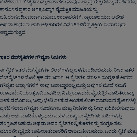
ಬಳಕೆದಾರರ ಗೌಪ್ಯತೆಯನ್ನು ಕಾಪಾಡಲು ನಾವು ಎಲ್ಲಾ ಪ್ರಯತ್ನಗಳನ್ನು ಮಾಡಿದರೂ,
ಕಾನೂನಿನ ಪ್ರಕಾರ ಅಗತ್ಯವಿದ್ದಾಗ ವೈಯಕ್ತಿಕ ಮಾಹಿತಿಯನ್ನು
ಬಹಿರಂಗಪಡಿಸಬೇಕಾಗಬಹುದು. ಉದಾಹರಣೆಗೆ, ನ್ಯಾಯಾಲಯದ ಆದೇಶ
ಅಥವಾ ಕಾನೂನು ಜಾರಿ ಅಧಿಕಾರಿಗಳ ವಿನಂತಿಗಳಿಗೆ ಪ್ರತಿಕ್ರಿಯಿಸುವಾಗ ಇದು
ಅನ್ವಯಿಸುತ್ತದೆ.
ಇತರ ವೆಬ್‌ಸೈಟ್‌ಗಳ ಗೌಪ್ಯತಾ ನೀತಿಗಳು
ಈ ಸೈಟ್ ಇತರ ವೆಬ್‌ಸೈಟ್‌ಗಳ ಲಿಂಕ್‌ಗಳನ್ನು ಒಳಗೊಂಡಿರಬಹುದು. ನೀವು ಇತರ
ವೆಬ್‌ಸೈಟ್‌ಗಳ ಮೇಲೆ ಕ್ಲಿಕ್ ಮಾಡಿದಾಗ, ಆ ಸೈಟ್‌ಗಳ ಮಾಹಿತಿ ಸಂಗ್ರಹಣೆ ಅಥವಾ
ಗೌಪ್ಯತಾ ಅಭ್ಯಾಸಗಳಿಗೆ ನಾವು ಜವಾಬ್ದಾರರಲ್ಲ ಮತ್ತು ಅವುಗಳ ಮೇಲೆ ನಮಗೆ
ಯಾವುದೇ ನಿಯಂತ್ರಣವಿರುವುದಿಲ್ಲ. ನಿಮ್ಮ ಯಾವುದೇ ವೈಯಕ್ತಿಕ ಮಾಹಿತಿಯನ್ನು
ನೀಡುವ ಮೊದಲು, ನೀವು ಭೇಟಿ ನೀಡುವ ಅಂತಹ ಲಿಂಕ್ ಮಾಡಲಾದ ಸೈಟ್‌ಗಳಲ್ಲಿ
ಪ್ರಕಟಿಸಲಾದ ಗೌಪ್ಯತಾ ಸೂಚನೆಗಳು ಮತ್ತು ನೀತಿಗಳನ್ನು ನೀವು ಪರಿಶೀಲಿಸುವುದು
ಮತ್ತು ಅರ್ಥಮಾಡಿಕೊಳ್ಳುವುದು ಬಹಳ ಮುಖ್ಯ. ಈ ಸೈಟ್‌ಗಳು ಕುಕೀಗಳನ್ನು
ಸಂಗ್ರಹಿಸಬಹುದು ಅಥವಾ ಅವರ ಸೈಟ್‌ಗಳಲ್ಲಿ ಕುಕೀಗಳನ್ನು ಸಂಗ್ರಹಿಸಲು
ಮೂರನೇ ವ್ಯಕ್ತಿಯ ಜಾಹೀರಾತುದಾರರಿಗೆ ಅನುಮತಿಸಬಹುದು. ಒಂದು ಸೈಟ್ ಮತ್ತು