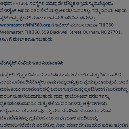
ಅಥವಾ FHI 360 ಸಂಸ್ಥೆಗಳ ಯಾವುದೇ ಬೌದ್ಧಿಕ ಆಸ್ತಿಯನ್ನು ಮತ್ತೊಂದು
ವೆಬ್‌ಸೈಟ್ ಅಥವಾ ಇತರ ಸೇವೆಯಲ್ಲಿ ಅಳವಡಿಸುವಂತಿಲ್ಲ. ನಮ್ಮ ವಿಷಯ ಅಥವಾ
ಸೈಟ್ ಅನ್ನು ಫ್ರೇಮ್ ಮಾಡಲು ಅನುಮತಿಗಾಗಿ ವಿನಂತಿಗಳನ್ನು
webmaster@fhi360.org
ಗೆ ಇಮೇಲ್ ಮೂಲಕ ಅಥವಾ FHI 360
Webmaster, FHI 360, 359 Blackwell Street, Durham, NC 27701,
USA ಗೆ ಮೇಲ್‌ ಕಳುಹಿಸಬಹುದು.
ವೆಬ್‌ಸೈಟ್ ಸೇವೆಯ ಇತರ ನಿಯಮಗಳು
ಈ ಸೈಟ್‌ನಲ್ಲಿ ಪ್ರಕಟಿಸಲಾದ ಮಾಹಿತಿಯು ಸಮಯೋಚಿತ ಮತ್ತು ನಿಖರವಾಗಿದೆ
ಎಂದು ಖಚಿತಪಡಿಸಿಕೊಳ್ಳಲು ನಾವು ನಮ್ಮ ಅತ್ಯುತ್ತಮ ಪ್ರಯತ್ನ ಮಾಡುತ್ತೇವೆ, ಆದರೆ
ಮಾಹಿತಿಯು ಕಾಲಾನಂತರದಲ್ಲಿ ಬದಲಾಗುತ್ತದೆ ಮತ್ತು ಪ್ರಕಟಿಸಿದಾಗ ನಿಖರವಾಗಿದ್ದ
ವರದಿಗಳು ಹಳೆಯದಾಗಬಹುದು. ನಾವು ಫಾಲೋ-ಅಪ್ ವರದಿಗಳನ್ನು
ಪ್ರಕಟಿಸಬಹುದಾದರೂ ಮತ್ತು ಹಳೆಯ ವರದಿಗಳನ್ನು ಆರ್ಕೈವ್‌ಗಳಾಗಿ
ಲಭ್ಯವಾಗುವಂತೆ ಮಾಡುವುದನ್ನು ಮುಂದುವರಿಸಬಹುದಾದರೂ, ಹೊಸ
ಬೆಳವಣಿಗೆಗಳನ್ನು ಪ್ರತಿಬಿಂಬಿಸಲು ನಾವು ಮೂಲ ವರದಿಯನ್ನು
ಬದಲಾಯಿಸಲೇಬೇಕು ಎಂದೇನಿಲ್ಲ. ನೀವು ಯಾವುದೇ ವಿಷಯದ ಕುರಿತು ಇತ್ತೀಚಿನ