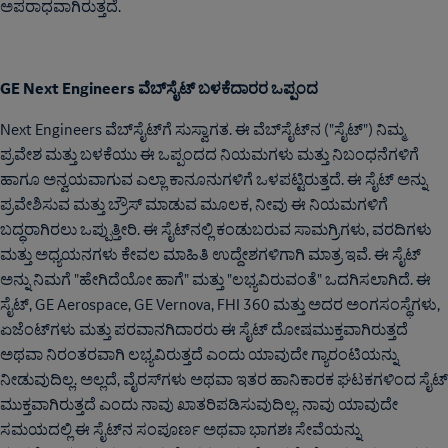
ಅಪರಾಧವಾಗಿರುತ್ತದೆ.
GE Next Engineers ವೆಬ್‌ಸೈಟ್ ಬಳಕೆದಾರರ ಒಪ್ಪಂದ
Next Engineers ವೆಬ್‌ಸೈಟ್‌ಗೆ ಸುಸ್ವಾಗತ. ಈ ವೆಬ್‌ಸೈಟ್‌ನ ("ಸೈಟ್") ನಿಮ್ಮ
ಪ್ರವೇಶ ಮತ್ತು ಬಳಕೆಯು ಈ ಒಪ್ಪಂದದ ನಿಯಮಗಳು ಮತ್ತು ನಿಬಂಧನೆಗಳಿಗೆ
ಹಾಗೂ ಅನ್ವಯವಾಗುವ ಎಲ್ಲಾ ಕಾನೂನುಗಳಿಗೆ ಒಳಪಟ್ಟಿರುತ್ತದೆ. ಈ ಸೈಟ್ ಅನ್ನು
ಪ್ರವೇಶಿಸುವ ಮತ್ತು ಬ್ರೌಸ್ ಮಾಡುವ ಮೂಲಕ, ನೀವು ಈ ನಿಯಮಗಳಿಗೆ
ಬದ್ಧರಾಗಿರಲು ಒಪ್ಪುತ್ತೀರಿ. ಈ ಸೈಟ್‌ನಲ್ಲಿ ಕಂಡುಬರುವ ಸಾಮಗ್ರಿಗಳು, ವರದಿಗಳು
ಮತ್ತು ಅಧ್ಯಯನಗಳು ಕೇವಲ ಮಾಹಿತಿ ಉದ್ದೇಶಗಳಿಗಾಗಿ ಮಾತ್ರ ಇವೆ. ಈ ಸೈಟ್
ಅನ್ನು ನಿಮಗೆ "ಹೇಗಿದೆಯೋ ಹಾಗೆ" ಮತ್ತು "ಲಭ್ಯವಿರುವಂತೆ" ಒದಗಿಸಲಾಗಿದೆ. ಈ
ಸೈಟ್, GE Aerospace, GE Vernova, FHI 360 ಮತ್ತು ಅದರ ಅಂಗಸಂಸ್ಥೆಗಳು,
ಏಜೆಂಟ್‌ಗಳು ಮತ್ತು ಪರವಾನಗಿದಾರರು ಈ ಸೈಟ್ ದೋಷಮುಕ್ತವಾಗಿರುತ್ತದೆ
ಅಥವಾ ನಿರಂತರವಾಗಿ ಲಭ್ಯವಿರುತ್ತದೆ ಎಂದು ಯಾವುದೇ ಗ್ಯಾರಂಟಿಯನ್ನು
ನೀಡುವುದಿಲ್ಲ. ಅಲ್ಲದೆ, ವೈರಸ್‌ಗಳು ಅಥವಾ ಇತರ ಹಾನಿಕಾರಕ ಘಟಕಗಳಿಂದ ಸೈಟ್
ಮುಕ್ತವಾಗಿರುತ್ತದೆ ಎಂದು ನಾವು ಖಾತರಿಪಡಿಸುವುದಿಲ್ಲ. ನಾವು ಯಾವುದೇ
ಸಮಯದಲ್ಲಿ ಈ ಸೈಟ್‌ನ ಸಂಪೂರ್ಣ ಅಥವಾ ಭಾಗಶಃ ಸೇವೆಯನ್ನು