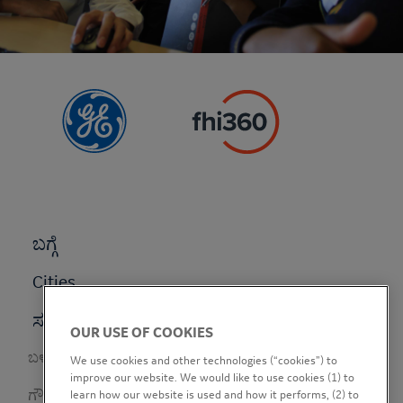
Footer
ಬಗ್ಗೆ
menu
Cities
ಸುದ್ದಿ
OUR USE OF COOKIES
Footer
ಬಳಕೆಯ ನಿಯಮಗಳು
We use cookies and other technologies (“cookies”) to
secondary
improve our website. We would like to use cookies (1) to
ಗೌಪ್ಯತಾ ನೀತಿ
learn how our website is used and how it performs, (2) to