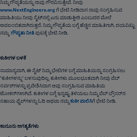
ನಿಮ್ಮ ಗೌಪ್ಯತೆಯನ್ನು ನಾವು ಗೌರವಿಸುತ್ತೇವೆ. ನೀವು
www.NextEngineers.org
ಗೆ ಭೇಟಿ ನೀಡಿದಾಗ ನಾವು ಸಂಗ್ರಹಿಸುವ
ಮಾಹಿತಿಯು ನೀವು ಸೈಟ್‌ನಲ್ಲಿ ಏನು ಮಾಡುತ್ತೀರಿ ಎಂಬುದರ ಮೇಲೆ
ಅವಲಂಬಿತವಾಗಿರುತ್ತದೆ. ನಿಮ್ಮ ಗೌಪ್ಯತೆಯ ಬಗ್ಗೆ ಹೆಚ್ಚಿನ ಮಾಹಿತಿಗಾಗಿ, ದಯವಿಟ್ಟು
ಗೌಪ್ಯತಾ ನೀತಿ
ನಮ್ಮ
ಪುಟಕ್ಕೆ ಭೇಟಿ ನೀಡಿ.
ಕುಕೀಗಳ ಬಳಕೆ
ಸಾಮಾನ್ಯವಾಗಿ, ಈ ಸೈಟ್ ನಿಮ್ಮ ಭೇಟಿಗಳ ಬಗ್ಗೆ ಮಾಹಿತಿಯನ್ನು ಸಂಗ್ರಹಿಸಲು
"ಕುಕೀಗಳನ್ನು" ಬಳಸುವುದಿಲ್ಲ. ಕುಕೀಗಳು ಮೂಲಭೂತವಾಗಿ ನೀವು ವೆಬ್
ಸರ್ವರ್‌ಗಳನ್ನು ಪ್ರವೇಶಿಸಿದಾಗ ಅವು ಸಂಗ್ರಹಿಸುವ ಮಾಹಿತಿಯ
ಟೋಕನ್‌ಗಳಾಗಿವೆ. ಕುಕೀಗಳ ಬಗ್ಗೆ ಇನ್ನಷ್ಟು ತಿಳಿಯಲು ನಿಮ್ಮ ವೆಬ್ ಬ್ರೌಸರ್‌ನ
ಕುಕೀ ಪಾಲಿಸಿ
ಸಹಾಯ ಫೈಲ್‌ಗಳನ್ನು ಓದಿ ಅಥವಾ ನಮ್ಮ
ಗೆ ಭೇಟಿ ನೀಡಿ.
ಕಾನೂನು ಅಗತ್ಯತೆಗಳು