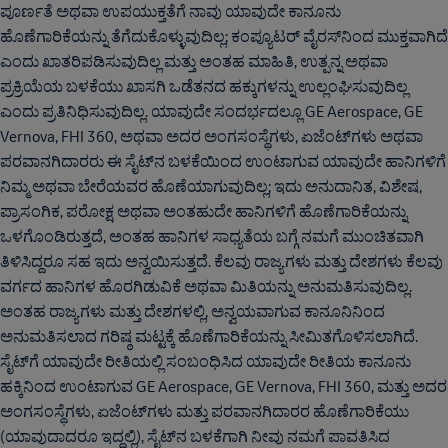
ಪೂರ್ಣತೆ ಅಥವಾ ಉಪಯುಕ್ತತೆಗೆ ನಾವು ಯಾವುದೇ ಕಾನೂನು
ಹೊಣೆಗಾರಿಕೆಯನ್ನು ತೆಗೆದುಕೊಳ್ಳುವುದಿಲ್ಲ; ಕಂಪ್ಯೂಟರ್ ವೈರಸ್‌ನಿಂದ ಮುಕ್ತವಾಗಿದೆ
ಎಂದು ಖಾತರಿಪಡಿಸುವುದಿಲ್ಲ ಮತ್ತು ಅಂತಹ ಮಾಹಿತಿ, ಉತ್ಪನ್ನ ಅಥವಾ
ಪ್ರಕ್ರಿಯೆಯ ಬಳಕೆಯು ಖಾಸಗಿ ಒಡೆತನದ ಹಕ್ಕುಗಳನ್ನು ಉಲ್ಲಂಘಿಸುವುದಿಲ್ಲ
ಎಂದು ಪ್ರತಿನಿಧಿಸುವುದಿಲ್ಲ. ಯಾವುದೇ ಸಂದರ್ಭದಲ್ಲೂ GE Aerospace, GE
Vernova, FHI 360, ಅಥವಾ ಅದರ ಅಂಗಸಂಸ್ಥೆಗಳು, ಏಜೆಂಟ್‌ಗಳು ಅಥವಾ
ಪರವಾನಗಿದಾರರು ಈ ಸೈಟ್‌ನ ಬಳಕೆಯಿಂದ ಉಂಟಾಗುವ ಯಾವುದೇ ಹಾನಿಗಳಿಗೆ
ನಿಮ್ಮ ಅಥವಾ ಬೇರೆಯವರ ಹೊಣೆಯಾಗುವುದಿಲ್ಲ; ಇದು ಅನುದಾನಿತ, ವಿಶೇಷ,
ಪ್ರಾಸಂಗಿಕ, ಪರೋಕ್ಷ ಅಥವಾ ಅಂತಹುದೇ ಹಾನಿಗಳಿಗೆ ಹೊಣೆಗಾರಿಕೆಯನ್ನು
ಒಳಗೊಂಡಿರುತ್ತದೆ, ಅಂತಹ ಹಾನಿಗಳ ಸಾಧ್ಯತೆಯ ಬಗ್ಗೆ ನಮಗೆ ಮುಂಚಿತವಾಗಿ
ತಿಳಿಸಿದ್ದರೂ ಸಹ ಇದು ಅನ್ವಯಿಸುತ್ತದೆ. ಕೆಲವು ರಾಜ್ಯಗಳು ಮತ್ತು ದೇಶಗಳು ಕೆಲವು
ವರ್ಗದ ಹಾನಿಗಳ ಹೊರಗಿಡುವಿಕೆ ಅಥವಾ ಮಿತಿಯನ್ನು ಅನುಮತಿಸುವುದಿಲ್ಲ.
ಅಂತಹ ರಾಜ್ಯಗಳು ಮತ್ತು ದೇಶಗಳಲ್ಲಿ, ಅನ್ವಯವಾಗುವ ಕಾನೂನಿನಿಂದ
ಅನುಮತಿಸಲಾದ ಗರಿಷ್ಠ ಮಟ್ಟಕ್ಕೆ ಹೊಣೆಗಾರಿಕೆಯನ್ನು ಸೀಮಿತಗೊಳಿಸಲಾಗಿದೆ.
ಸೈಟ್‌ಗೆ ಯಾವುದೇ ರೀತಿಯಲ್ಲಿ ಸಂಬಂಧಿಸಿದ ಯಾವುದೇ ರೀತಿಯ ಕಾನೂನು
ಹಕ್ಕಿನಿಂದ ಉಂಟಾಗುವ GE Aerospace, GE Vernova, FHI 360, ಮತ್ತು ಅದರ
ಅಂಗಸಂಸ್ಥೆಗಳು, ಏಜೆಂಟ್‌ಗಳು ಮತ್ತು ಪರವಾನಗಿದಾರರ ಹೊಣೆಗಾರಿಕೆಯು
(ಯಾವುದಾದರೂ ಇದ್ದಲ್ಲಿ), ಸೈಟ್‌ನ ಬಳಕೆಗಾಗಿ ನೀವು ನಮಗೆ ಪಾವತಿಸಿದ