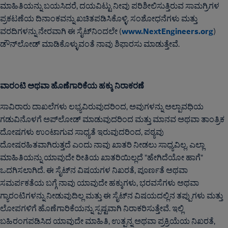
ಮಾಹಿತಿಯನ್ನು ಬಯಸಿದರೆ, ದಯವಿಟ್ಟು ನೀವು ಪರಿಶೀಲಿಸುತ್ತಿರುವ ಸಾಮಗ್ರಿಗಳ
ಪ್ರಕಟಣೆಯ ದಿನಾಂಕವನ್ನು ಖಚಿತಪಡಿಸಿಕೊಳ್ಳಿ. ಸಂಶೋಧನೆಗಳು ಮತ್ತು
www.NextEngineers.org
ವರದಿಗಳನ್ನು ನೇರವಾಗಿ ಈ ಸೈಟ್‌ನಿಂದಲೇ (
)
ಡೌನ್‌ಲೋಡ್ ಮಾಡಿಕೊಳ್ಳುವಂತೆ ನಾವು ಶಿಫಾರಸು ಮಾಡುತ್ತೇವೆ.
ವಾರಂಟಿ ಅಥವಾ ಹೊಣೆಗಾರಿಕೆಯ ಹಕ್ಕು ನಿರಾಕರಣೆ
ಸಾವಿರಾರು ದಾಖಲೆಗಳು ಲಭ್ಯವಿರುವುದರಿಂದ, ಅವುಗಳನ್ನು ಅಲ್ಪಾವಧಿಯ
ಗಡುವಿನೊಳಗೆ ಅಪ್‌ಲೋಡ್ ಮಾಡುವುದರಿಂದ ಮತ್ತು ಮಾನವ ಅಥವಾ ತಾಂತ್ರಿಕ
ದೋಷಗಳು ಉಂಟಾಗುವ ಸಾಧ್ಯತೆ ಇರುವುದರಿಂದ, ಪಠ್ಯವು
ದೋಷರಹಿತವಾಗಿರುತ್ತದೆ ಎಂದು ನಾವು ಖಾತರಿ ನೀಡಲು ಸಾಧ್ಯವಿಲ್ಲ. ಎಲ್ಲಾ
ಮಾಹಿತಿಯನ್ನು ಯಾವುದೇ ರೀತಿಯ ಖಾತರಿಯಿಲ್ಲದೆ "ಹೇಗಿದೆಯೋ ಹಾಗೆ"
ಒದಗಿಸಲಾಗಿದೆ. ಈ ಸೈಟ್‌ನ ವಿಷಯಗಳ ನಿಖರತೆ, ಪೂರ್ಣತೆ ಅಥವಾ
ಸಮರ್ಪಕತೆಯ ಬಗ್ಗೆ ನಾವು ಯಾವುದೇ ಹಕ್ಕುಗಳು, ಭರವಸೆಗಳು ಅಥವಾ
ಗ್ಯಾರಂಟಿಗಳನ್ನು ನೀಡುವುದಿಲ್ಲ ಮತ್ತು ಈ ಸೈಟ್‌ನ ವಿಷಯದಲ್ಲಿನ ತಪ್ಪುಗಳು ಮತ್ತು
ಲೋಪಗಳಿಗೆ ಹೊಣೆಗಾರಿಕೆಯನ್ನು ಸ್ಪಷ್ಟವಾಗಿ ನಿರಾಕರಿಸುತ್ತೇವೆ. ಇಲ್ಲಿ
ಬಹಿರಂಗಪಡಿಸಿದ ಯಾವುದೇ ಮಾಹಿತಿ, ಉತ್ಪನ್ನ ಅಥವಾ ಪ್ರಕ್ರಿಯೆಯ ನಿಖರತೆ,