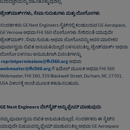
ಜವಾಬ್ದಾರಿಯನ್ನು ವಹಿಸಿಕೊಳ್ಳುವುದಿಲ್ಲ.
ಟ್ರೇಡ್‌ಮಾರ್ಕ್‌ಗಳು, ಸೇವಾ ಗುರುತುಗಳು ಮತ್ತು ಲೋಗೋಗಳು
ಸಂದರ್ಶಕರು GE Next Engineers ಸೈಟ್‌ನಲ್ಲಿ ಕಂಡುಬರುವ GE Aerospace,
GE Vernova ಅಥವಾ FHI 360 ಲೋಗೋಗಳು ಸೇರಿದಂತೆ ಯಾವುದೇ
ಟ್ರೇಡ್‌ಮಾರ್ಕ್, ಸೇವಾ ಗುರುತು ಅಥವಾ ಲೋಗೋವನ್ನು ಅದರ ಮಾಲೀಕರ
ಪೂರ್ವಾನ್ವಯ ಲಿಖಿತ ಅನುಮತಿಯಿಲ್ಲದೆ ಬಳಸುವಂತಿಲ್ಲ. ಟ್ರೇಡ್‌ಮಾರ್ಕ್ ಅಥವಾ
ಲೋಗೋ ಬಳಸಲು ಅನುಮತಿಗಾಗಿ ವಿನಂತಿಗಳನ್ನು
reprintpermissions@fhi360.org
ಅಥವಾ
webmaster@fhi360.org
ಗೆ ಇಮೇಲ್ ಮೂಲಕ ಅಥವಾ FHI 360
Webmaster, FHI 360, 359 Blackwell Street, Durham, NC 27701,
USA ವಿಳಾಸಕ್ಕೆ ಅಂಚೆ ಮೂಲಕ ಕಳುಹಿಸಬಹುದು.
GE Next Engineers ವೆಬ್‌ಸೈಟ್ ಅನ್ನು ಫ್ರೇಮ್ ಮಾಡುವುದು
ನಮ್ಮ ಪೂರ್ವಾನ್ವಯ ಲಿಖಿತ ಅನುಮತಿಯಿಲ್ಲದೆ, ಸಂದರ್ಶಕರು ಈ ಸೈಟ್‌ನ
ಯಾವುದೇ ವಿಷಯವನ್ನು ಫ್ರೇಮ್ ಮಾಡುವಂತಿಲ್ಲ ಅಥವಾ GE Aerospace