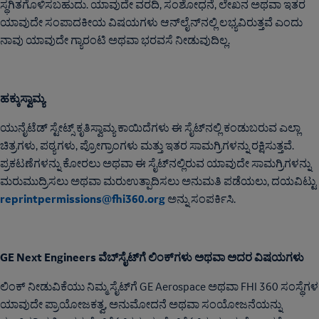
ಸ್ಥಗಿತಗೊಳಿಸಬಹುದು. ಯಾವುದೇ ವರದಿ, ಸಂಶೋಧನೆ, ಲೇಖನ ಅಥವಾ ಇತರ
ಯಾವುದೇ ಸಂಪಾದಕೀಯ ವಿಷಯಗಳು ಆನ್‌ಲೈನ್‌ನಲ್ಲಿ ಲಭ್ಯವಿರುತ್ತವೆ ಎಂದು
ನಾವು ಯಾವುದೇ ಗ್ಯಾರಂಟಿ ಅಥವಾ ಭರವಸೆ ನೀಡುವುದಿಲ್ಲ.
ಹಕ್ಕುಸ್ವಾಮ್ಯ
ಯುನೈಟೆಡ್ ಸ್ಟೇಟ್ಸ್‌ ಕೃತಿಸ್ವಾಮ್ಯ ಕಾಯಿದೆಗಳು ಈ ಸೈಟ್‌ನಲ್ಲಿ ಕಂಡುಬರುವ ಎಲ್ಲಾ
ಚಿತ್ರಗಳು, ಪಠ್ಯಗಳು, ಪ್ರೋಗ್ರಾಂಗಳು ಮತ್ತು ಇತರ ಸಾಮಗ್ರಿಗಳನ್ನು ರಕ್ಷಿಸುತ್ತವೆ.
ಪ್ರಕಟಣೆಗಳನ್ನು ಕೋರಲು ಅಥವಾ ಈ ಸೈಟ್‌ನಲ್ಲಿರುವ ಯಾವುದೇ ಸಾಮಗ್ರಿಗಳನ್ನು
ಮರುಮುದ್ರಿಸಲು ಅಥವಾ ಮರುಉತ್ಪಾದಿಸಲು ಅನುಮತಿ ಪಡೆಯಲು, ದಯವಿಟ್ಟು
reprintpermissions@fhi360.org
ಅನ್ನು ಸಂಪರ್ಕಿಸಿ.
GE Next Engineers ವೆಬ್‌ಸೈಟ್‌ಗೆ ಲಿಂಕ್‌ಗಳು ಅಥವಾ ಅದರ ವಿಷಯಗಳು
ಲಿಂಕ್ ನೀಡುವಿಕೆಯು ನಿಮ್ಮ ಸೈಟ್‌ಗೆ GE Aerospace ಅಥವಾ FHI 360 ಸಂಸ್ಥೆಗಳ
ಯಾವುದೇ ಪ್ರಾಯೋಜಕತ್ವ, ಅನುಮೋದನೆ ಅಥವಾ ಸಂಯೋಜನೆಯನ್ನು