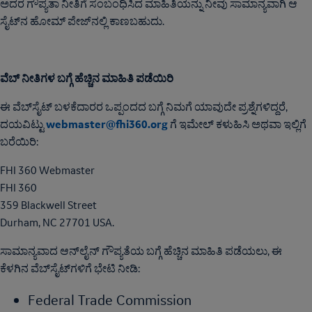
ಅದರ ಗೌಪ್ಯತಾ ನೀತಿಗೆ ಸಂಬಂಧಿಸಿದ ಮಾಹಿತಿಯನ್ನು ನೀವು ಸಾಮಾನ್ಯವಾಗಿ ಆ
ಸೈಟ್‌ನ ಹೋಮ್ ಪೇಜ್‌ನಲ್ಲಿ ಕಾಣಬಹುದು.
ವೆಬ್ ನೀತಿಗಳ ಬಗ್ಗೆ ಹೆಚ್ಚಿನ ಮಾಹಿತಿ ಪಡೆಯಿರಿ
ಈ ವೆಬ್‌ಸೈಟ್ ಬಳಕೆದಾರರ ಒಪ್ಪಂದದ ಬಗ್ಗೆ ನಿಮಗೆ ಯಾವುದೇ ಪ್ರಶ್ನೆಗಳಿದ್ದರೆ,
webmaster@fhi360.org
ದಯವಿಟ್ಟು
ಗೆ ಇಮೇಲ್ ಕಳುಹಿಸಿ ಅಥವಾ ಇಲ್ಲಿಗೆ
ಬರೆಯಿರಿ:
FHI 360 Webmaster
FHI 360
359 Blackwell Street
Durham, NC 27701 USA.
ಸಾಮಾನ್ಯವಾದ ಆನ್‌ಲೈನ್ ಗೌಪ್ಯತೆಯ ಬಗ್ಗೆ ಹೆಚ್ಚಿನ ಮಾಹಿತಿ ಪಡೆಯಲು, ಈ
ಕೆಳಗಿನ ವೆಬ್‌ಸೈಟ್‌ಗಳಿಗೆ ಭೇಟಿ ನೀಡಿ:
Federal Trade Commission